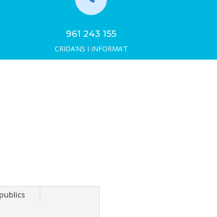
961 243 155
CRIDA’NS I INFORMA’T
publics