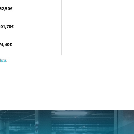
,50€
1,70€
,40€
lica
.