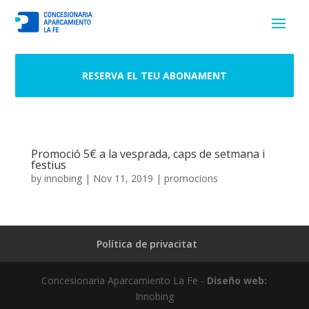
RESERVA EL TEU ABONAMENT
Promoció 5€ a la vesprada, caps de setmana i
festius
by
innobing
|
Nov 11, 2019
|
promocions
Política de privacitat
Concesionaria Aparcamiento La Fe -
Diseño web:
Innobing