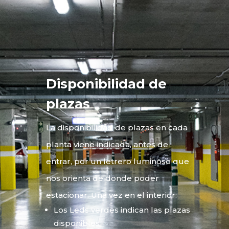
Disponibilidad de
plazas
La disponibilidad de plazas en cada
planta viene indicada, antes de
entrar, por un letrero luminoso que
nos orienta de donde poder
estacionar. Una vez en el interior:
Los Leds verdes indican las plazas
disponibles