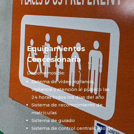
Equipamientos
Concesionaria
Disponemos de:
Sistema de vídeo vigilancia,
vigilancia y atención al público las
24 horas todos los días del año
Sistema de reconocimiento de
matrículas
Sistema de guiado
Sistema de control centralizado de