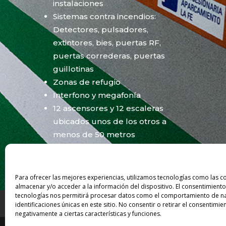
instalaciones
Sistemas contra incendios:
Detectores, pulsadores,
extintores, bies, puertas RF,
puertas correderas, puertas
guillotinas
Zonas de refugio
Interfono y megafonía
12 ascensores y 12 escaleras
ubicados unos de los otros a
menos de 50 metros
Iluminación, cartelería y
señalización adecuadas
Para ofrecer las mejores experiencias, utilizamos tecnologías como las c
almacenar y/o acceder a la información del dispositivo. El consentimiento
tecnologías nos permitirá procesar datos como el comportamiento de na
AVISO LEGAL Y POLÍTICA DE PRIVACIDAD
PO
identificaciones únicas en este sitio. No consentir o retirar el consentimi
negativamente a ciertas características y funciones.