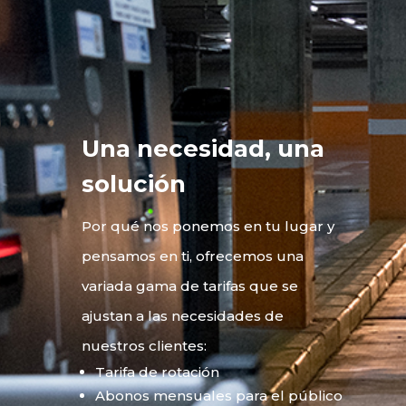
Una necesidad, una
solución
Por qué nos ponemos en tu lugar y
pensamos en ti, ofrecemos una
variada gama de tarifas que se
ajustan a las necesidades de
nuestros clientes:
Tarifa de rotación
Abonos mensuales para el público