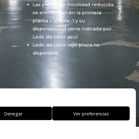
Las plazas de movilidad reducida
se encuentran en la primera
planta o planta -1 y su
disponibilidad viene indicada por
Leds de color azul
Leds de color rojo, plaza no
disponible
Denegar
Ver preferencias