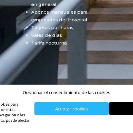
en general
Abonos mensuales para
empleados del Hospital
Tarjetas por horas
Vales de días
Tarifa nocturna
Gestionar el consentimiento de las cookies
ookies para
Aceptar cookies
 de estas
vegación o las
LÍTICA DE COOKIES
ento, puede afectar